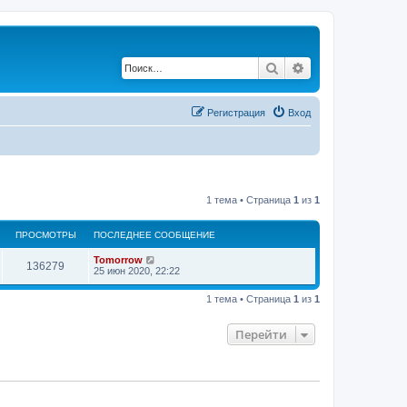
Поиск
Расширенный по
Регистрация
Вход
1 тема • Страница
1
из
1
ПРОСМОТРЫ
ПОСЛЕДНЕЕ СООБЩЕНИЕ
П
Tomorrow
П
136279
о
25 июн 2020, 22:22
с
р
л
1 тема • Страница
1
из
1
е
о
д
н
Перейти
с
е
е
с
м
о
о
о
б
щ