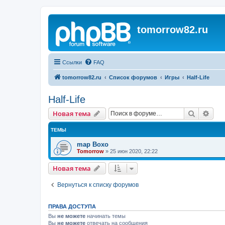
tomorrow82.ru
Ссылки
FAQ
tomorrow82.ru
Список форумов
Игры
Half-Life
Half-Life
Поиск
Рас
Новая тема
ТЕМЫ
map Boxo
Tomorrow
»
25 июн 2020, 22:22
Новая тема
Вернуться к списку форумов
ПРАВА ДОСТУПА
Вы
не можете
начинать темы
Вы
не можете
отвечать на сообщения