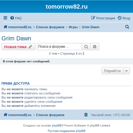
tomorrow82.ru
FAQ
Регистрация
Вход
П
tomorrow82.ru
Список форумов
Игры
Grim Dawn
о
Grim Dawn
и
Поиск
Расширенный пои
Новая тема
с
0 тем • Страница
1
из
1
к
В этом форуме нет сообщений.
Перейти
ПРАВА ДОСТУПА
Вы
не можете
начинать темы
Вы
не можете
отвечать на сообщения
Вы
не можете
редактировать свои сообщения
Вы
не можете
удалять свои сообщения
Вы
не можете
добавлять вложения
tomorrow82.ru
Список форумов
Часовой пояс:
UTC+03:00
Создано на основе
phpBB
® Forum Software © phpBB Limited
Русская поддержка phpBB