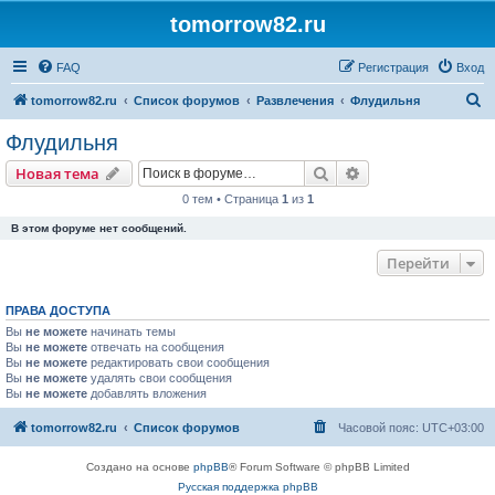
tomorrow82.ru
FAQ
Регистрация
Вход
П
tomorrow82.ru
Список форумов
Развлечения
Флудильня
о
Флудильня
и
Поиск
Расширенный пои
Новая тема
с
0 тем • Страница
1
из
1
к
В этом форуме нет сообщений.
Перейти
ПРАВА ДОСТУПА
Вы
не можете
начинать темы
Вы
не можете
отвечать на сообщения
Вы
не можете
редактировать свои сообщения
Вы
не можете
удалять свои сообщения
Вы
не можете
добавлять вложения
tomorrow82.ru
Список форумов
Часовой пояс:
UTC+03:00
Создано на основе
phpBB
® Forum Software © phpBB Limited
Русская поддержка phpBB