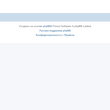
м
ы
Создано на основе
phpBB
® Forum Software © phpBB Limited
Русская поддержка phpBB
Конфиденциальность
|
Правила