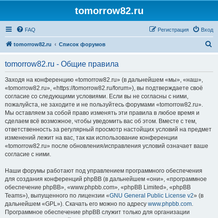
tomorrow82.ru
FAQ
Регистрация
Вход
П
tomorrow82.ru
Список форумов
о
tomorrow82.ru - Общие правила
и
с
Заходя на конференцию «tomorrow82.ru» (в дальнейшем «мы», «наш»,
«tomorrow82.ru», «https://tomorrow82.ru/forum»), вы подтверждаете своё
к
согласие со следующими условиями. Если вы не согласны с ними,
пожалуйста, не заходите и не пользуйтесь форумами «tomorrow82.ru».
Мы оставляем за собой право изменять эти правила в любое время и
сделаем всё возможное, чтобы уведомить вас об этом. Вместе с тем,
ответственность за регулярный просмотр настойщих условий на предмет
изменений лежит на вас, так как использование конференции
«tomorrow82.ru» после обновления/исправления условий означает ваше
согласие с ними.
Наши форумы работают под управлением программного обеспечения
для создания конференций phpBB (в дальнейшем «они», «программное
обеспечение phpBB», «www.phpbb.com», «phpBB Limited», «phpBB
Teams»), выпущенного по лицензии «
GNU General Public License v2
» (в
дальнейшем «GPL»). Скачать его можно по адресу
www.phpbb.com
.
Программное обеспечение phpBB служит только для организации