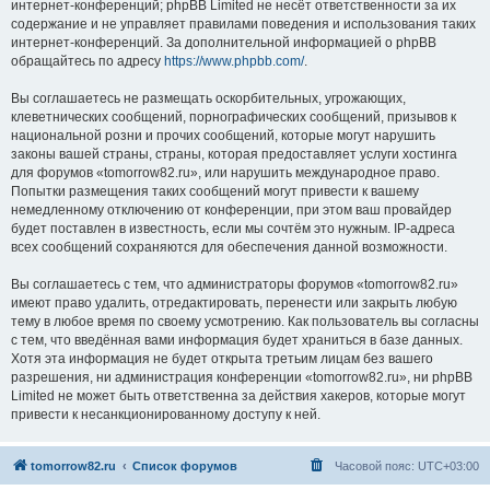
интернет-конференций; phpBB Limited не несёт ответственности за их
содержание и не управляет правилами поведения и использования таких
интернет-конференций. За дополнительной информацией о phpBB
обращайтесь по адресу
https://www.phpbb.com/
.
Вы соглашаетесь не размещать оскорбительных, угрожающих,
клеветнических сообщений, порнографических сообщений, призывов к
национальной розни и прочих сообщений, которые могут нарушить
законы вашей страны, страны, которая предоставляет услуги хостинга
для форумов «tomorrow82.ru», или нарушить международное право.
Попытки размещения таких сообщений могут привести к вашему
немедленному отключению от конференции, при этом ваш провайдер
будет поставлен в известность, если мы сочтём это нужным. IP-адреса
всех сообщений сохраняются для обеспечения данной возможности.
Вы соглашаетесь с тем, что администраторы форумов «tomorrow82.ru»
имеют право удалить, отредактировать, перенести или закрыть любую
тему в любое время по своему усмотрению. Как пользователь вы согласны
с тем, что введённая вами информация будет храниться в базе данных.
Хотя эта информация не будет открыта третьим лицам без вашего
разрешения, ни администрация конференции «tomorrow82.ru», ни phpBB
Limited не может быть ответственна за действия хакеров, которые могут
привести к несанкционированному доступу к ней.
tomorrow82.ru
Список форумов
Часовой пояс:
UTC+03:00