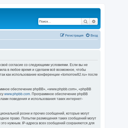
Поиск
Расширенный по
Регистрация
Вход
е своё согласие со следующими условиями. Если вы не
вила в любое время и сделаем всё возможное, чтобы
 так как использование конференции «tomorrow82.ru» после
ммное обеспечение phpBB», «www.phpbb.com», «phpBB
есу
www.phpbb.com
. Программное обеспечение phpBB
илами поведения и использования таких интернет-
циональной розни и прочих сообщений, которые могут
родное право. Попытки размещения таких сообщений могут
 это нужным. IP-адреса всех сообщений сохраняются для