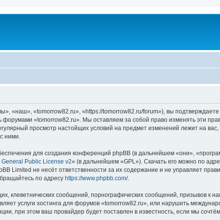
, «наш», «tomorrow82.ru», «https://tomorrow82.ru/forum»), вы подтверждает
сь форумами «tomorrow82.ru». Мы оставляем за собой право изменять эти пра
 регулярный просмотр настойщих условий на предмет изменений лежит на вас,
с ними.
еспечения для создания конференций phpBB (в дальнейшем «они», «програ
General Public License v2
» (в дальнейшем «GPL»). Скачать его можно по адр
BB Limited не несёт ответственности за их содержание и не управляет прав
обращайтесь по адресу
https://www.phpbb.com/
.
их, клеветнических сообщений, порнографических сообщений, призывов к на
вляет услуги хостинга для форумов «tomorrow82.ru», или нарушить междуна
ии, при этом ваш провайдер будет поставлен в известность, если мы сочтём