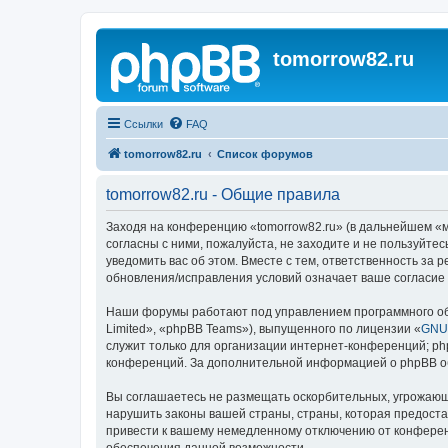
tomorrow82.ru
Ссылки
FAQ
tomorrow82.ru
Список форумов
tomorrow82.ru - Общие правила
Заходя на конференцию «tomorrow82.ru» (в дальнейшем «мы»
согласны с ними, пожалуйста, не заходите и не пользуйте
уведомить вас об этом. Вместе с тем, ответственность за
обновления/исправления условий означает ваше согласие 
Наши форумы работают под управлением программного об
Limited», «phpBB Teams»), выпущенного по лицензии «
GNU 
служит только для организации интернет-конференций; php
конференций. За дополнительной информацией о phpBB 
Вы соглашаетесь не размещать оскорбительных, угрожающ
нарушить законы вашей страны, страны, которая предоста
привести к вашему немедленному отключению от конференц