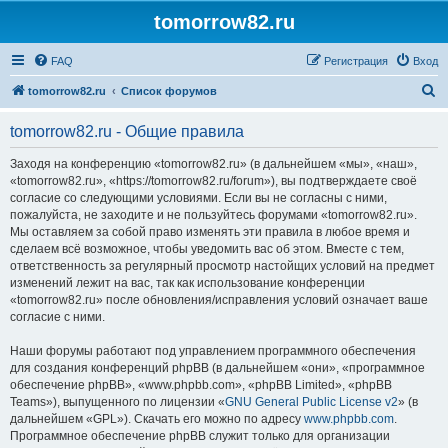
tomorrow82.ru
FAQ
Регистрация
Вход
П
tomorrow82.ru
Список форумов
о
tomorrow82.ru - Общие правила
и
с
Заходя на конференцию «tomorrow82.ru» (в дальнейшем «мы», «наш»,
«tomorrow82.ru», «https://tomorrow82.ru/forum»), вы подтверждаете своё
к
согласие со следующими условиями. Если вы не согласны с ними,
пожалуйста, не заходите и не пользуйтесь форумами «tomorrow82.ru».
Мы оставляем за собой право изменять эти правила в любое время и
сделаем всё возможное, чтобы уведомить вас об этом. Вместе с тем,
ответственность за регулярный просмотр настойщих условий на предмет
изменений лежит на вас, так как использование конференции
«tomorrow82.ru» после обновления/исправления условий означает ваше
согласие с ними.
Наши форумы работают под управлением программного обеспечения
для создания конференций phpBB (в дальнейшем «они», «программное
обеспечение phpBB», «www.phpbb.com», «phpBB Limited», «phpBB
Teams»), выпущенного по лицензии «
GNU General Public License v2
» (в
дальнейшем «GPL»). Скачать его можно по адресу
www.phpbb.com
.
Программное обеспечение phpBB служит только для организации