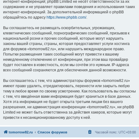
интернет-конференций; phpBB Limited не несёт ответственности за их
содержание и не управляет правилами поведения и использования таких
интернет-конференций. За дополнительной информацией о phpBB
обращайтесь по адресу
https://www.phpbb.com/
.
Вы соглашаетесь не размещать оскорбительных, угрожающих,
клеветнических сообщений, порнографических сообщений, призывов к
национальной розни и прочих сообщений, которые могут нарушить
законы вашей страны, страны, которая предоставляет услуги хостинга
для форумов «tomorrow82.ru», или нарушить международное право.
Попытки размещения таких сообщений могут привести к вашему
немедленному отключению от конференции, при этом ваш провайдер
будет поставлен в известность, если мы сочтём это нужным. IP-адреса
всех сообщений сохраняются для обеспечения данной возможности.
Вы соглашаетесь с тем, что администраторы форумов «tomorrow82.ru»
имеют право удалить, отредактировать, перенести или закрыть любую
тему в любое время по своему усмотрению. Как пользователь вы согласны
с тем, что введённая вами информация будет храниться в базе данных.
Хотя эта информация не будет открыта третьим лицам без вашего
разрешения, ни администрация конференции «tomorrow82.ru», ни phpBB
Limited не может быть ответственна за действия хакеров, которые могут
привести к несанкционированному доступу к ней.
tomorrow82.ru
Список форумов
Часовой пояс:
UTC+03:00