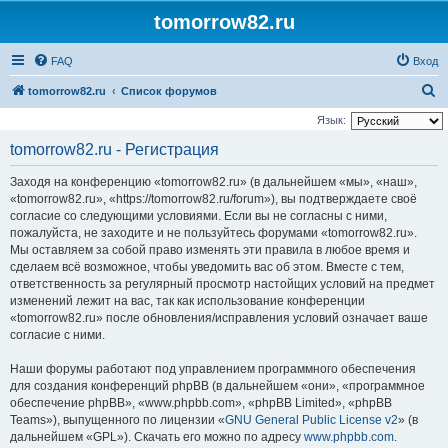
tomorrow82.ru
FAQ
Вход
П
tomorrow82.ru
Список форумов
о
Язык:
и
tomorrow82.ru - Регистрация
с
Заходя на конференцию «tomorrow82.ru» (в дальнейшем «мы», «наш»,
к
«tomorrow82.ru», «https://tomorrow82.ru/forum»), вы подтверждаете своё
согласие со следующими условиями. Если вы не согласны с ними,
пожалуйста, не заходите и не пользуйтесь форумами «tomorrow82.ru».
Мы оставляем за собой право изменять эти правила в любое время и
сделаем всё возможное, чтобы уведомить вас об этом. Вместе с тем,
ответственность за регулярный просмотр настойщих условий на предмет
изменений лежит на вас, так как использование конференции
«tomorrow82.ru» после обновления/исправления условий означает ваше
согласие с ними.
Наши форумы работают под управлением программного обеспечения
для создания конференций phpBB (в дальнейшем «они», «программное
обеспечение phpBB», «www.phpbb.com», «phpBB Limited», «phpBB
Teams»), выпущенного по лицензии «
GNU General Public License v2
» (в
дальнейшем «GPL»). Скачать его можно по адресу
www.phpbb.com
.