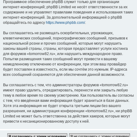
Программное обеспечение phpBB служит только для организации
интернет-конференций; phpBB Limited не несёт ответственности за их
содержание и не управляет правилами поведения и использования таких
интернет-конференций. За дополнительной информацией о phpBB
обращайтесь по адресу
https://www.phpbb.com/
.
Вы соглашаетесь не размещать оскорбительных, угрожающих,
клеветнических сообщений, порнографических сообщений, призывов к
национальной розни и прочих сообщений, которые могут нарушить
законы вашей страны, страны, которая предоставляет услуги хостинга
для форумов «tomorrow82.ru», или нарушить международное право.
Попытки размещения таких сообщений могут привести к вашему
немедленному отключению от конференции, при этом ваш провайдер
будет поставлен в известность, если мы сочтём это нужным. IP-адреса
всех сообщений сохраняются для обеспечения данной возможности.
Вы соглашаетесь с тем, что администраторы форумов «tomorrow82.ru»
имеют право удалить, отредактировать, перенести или закрыть любую
тему в любое время по своему усмотрению. Как пользователь вы согласны
с тем, что введённая вами информация будет храниться в базе данных.
Хотя эта информация не будет открыта третьим лицам без вашего
разрешения, ни администрация конференции «tomorrow82.ru», ни phpBB
Limited не может быть ответственна за действия хакеров, которые могут
привести к несанкционированному доступу к ней.