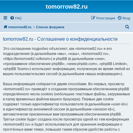
tomorrow82.ru
FAQ
Регистрация
Вход
П
tomorrow82.ru
Список форумов
о
tomorrow82.ru - Соглашение о конфиденциальности
и
с
Это соглашение подробно объясняет, как «tomorrow82.ru» и его
подразделения (в дальнейшем «мы», «наш», «tomorrow82.ru»,
к
«https://tomorrow82.ru/forum») и phpBB (в дальнейшем «они»,
«программное обеспечение phpBB», «www.phpbb.com», «phpBB Limited»,
«phpBB Teams») используют информацию, полученную во время любой из
ваших пользовательских сессий (в дальнейшем «ваша информация»).
Ваша информация собирается двумя способами. Во-первых, просмотр
«tomorrow82.ru» приведёт к созданию программным обеспечением phpBB
определённого числа cookies (небольшие текстовые файлы, загружаемые
в папку временных файлов вашего браузера). Первые две cookie
содержат только идентификатор пользователя (в дальнейшем «user-id»)
и идентификатор анонимной сессии (в дальнейшем «session-id»),
автоматически присвоенные вам программным обеспечением phpBB.
Третья cookie будет создана после просмотра одной из тем конференции
«tomorrow82.ru» и будет использоваться для хранения информации о
прочтённых вами темах, повышая таким образом удобство работы с