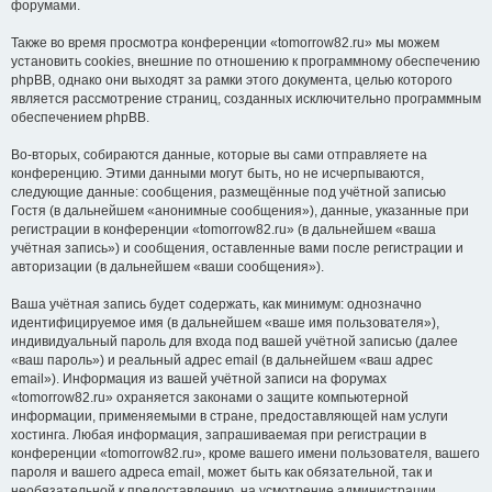
форумами.
Также во время просмотра конференции «tomorrow82.ru» мы можем
установить cookies, внешние по отношению к программному обеспечению
phpBB, однако они выходят за рамки этого документа, целью которого
является рассмотрение страниц, созданных исключительно программным
обеспечением phpBB.
Во-вторых, собираются данные, которые вы сами отправляете на
конференцию. Этими данными могут быть, но не исчерпываются,
следующие данные: сообщения, размещённые под учётной записью
Гостя (в дальнейшем «анонимные сообщения»), данные, указанные при
регистрации в конференции «tomorrow82.ru» (в дальнейшем «ваша
учётная запись») и сообщения, оставленные вами после регистрации и
авторизации (в дальнейшем «ваши сообщения»).
Ваша учётная запись будет содержать, как минимум: однозначно
идентифицируемое имя (в дальнейшем «ваше имя пользователя»),
индивидуальный пароль для входа под вашей учётной записью (далее
«ваш пароль») и реальный адрес email (в дальнейшем «ваш адрес
email»). Информация из вашей учётной записи на форумах
«tomorrow82.ru» охраняется законами о защите компьютерной
информации, применяемыми в стране, предоставляющей нам услуги
хостинга. Любая информация, запрашиваемая при регистрации в
конференции «tomorrow82.ru», кроме вашего имени пользователя, вашего
пароля и вашего адреса email, может быть как обязательной, так и
необязательной к предоставлению, на усмотрение администрации