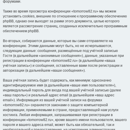
форумами.
Также во время просмотра конференции «tomorrow82.ru» мы можем
установить cookies, внешние по отношению к программному обеспечению
phpBB, однако они выходят за рамки этого документа, целью которого
является рассмотрение страниц, созданных исключительно программным
обеспечением phpBB.
Во-вторых, собираются данные, которые вы сами отправляете на
конференцию. Этими данными могут быть, но не исчерпываются,
следующие данные: сообщения, размещённые под учётной записью
Гостя (в дальнейшем «анонимные сообщения»), данные, указанные при
регистрации в конференции «tomorrow82.ru» (в дальнейшем «ваша
учётная запись») и сообщения, оставленные вами после регистрации и
авторизации (в дальнейшем «ваши сообщения»).
Ваша учётная запись будет содержать, как минимум: однозначно
идентифицируемое имя (в дальнейшем «ваше имя пользователя»),
индивидуальный пароль для входа под вашей учётной записью (далее
«ваш пароль») и реальный адрес email (в дальнейшем «ваш адрес
email»). Информация из вашей учётной записи на форумах
«tomorrow82.ru» охраняется законами о защите компьютерной
информации, применяемыми в стране, предоставляющей нам услуги
хостинга. Любая информация, запрашиваемая при регистрации в
конференции «tomorrow82.ru», кроме вашего имени пользователя, вашего
пароля и вашего адреса email, может быть как обязательной, так и
необязательной к предоставлению, на усмотрение администрации