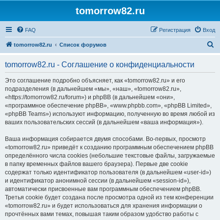
tomorrow82.ru
FAQ
Регистрация
Вход
П
tomorrow82.ru
Список форумов
о
tomorrow82.ru - Соглашение о конфиденциальности
и
с
Это соглашение подробно объясняет, как «tomorrow82.ru» и его
подразделения (в дальнейшем «мы», «наш», «tomorrow82.ru»,
к
«https://tomorrow82.ru/forum») и phpBB (в дальнейшем «они»,
«программное обеспечение phpBB», «www.phpbb.com», «phpBB Limited»,
«phpBB Teams») используют информацию, полученную во время любой из
ваших пользовательских сессий (в дальнейшем «ваша информация»).
Ваша информация собирается двумя способами. Во-первых, просмотр
«tomorrow82.ru» приведёт к созданию программным обеспечением phpBB
определённого числа cookies (небольшие текстовые файлы, загружаемые
в папку временных файлов вашего браузера). Первые две cookie
содержат только идентификатор пользователя (в дальнейшем «user-id»)
и идентификатор анонимной сессии (в дальнейшем «session-id»),
автоматически присвоенные вам программным обеспечением phpBB.
Третья cookie будет создана после просмотра одной из тем конференции
«tomorrow82.ru» и будет использоваться для хранения информации о
прочтённых вами темах, повышая таким образом удобство работы с