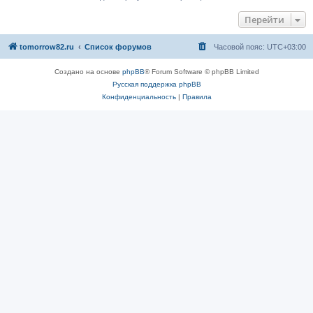
Перейти
tomorrow82.ru
Список форумов
Часовой пояс:
UTC+03:00
Создано на основе
phpBB
® Forum Software © phpBB Limited
Русская поддержка phpBB
Конфиденциальность
|
Правила