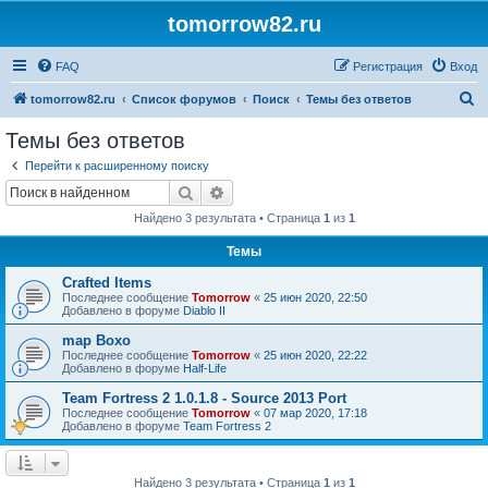
tomorrow82.ru
FAQ
Регистрация
Вход
П
tomorrow82.ru
Список форумов
Поиск
Темы без ответов
о
Темы без ответов
и
Перейти к расширенному поиску
с
Поиск
Расширенный поиск
к
Найдено 3 результата • Страница
1
из
1
Темы
Crafted Items
Последнее сообщение
Tomorrow
«
25 июн 2020, 22:50
Добавлено в форуме
Diablo II
map Boxo
Последнее сообщение
Tomorrow
«
25 июн 2020, 22:22
Добавлено в форуме
Half-Life
Team Fortress 2 1.0.1.8 - Source 2013 Port
Последнее сообщение
Tomorrow
«
07 мар 2020, 17:18
Добавлено в форуме
Team Fortress 2
Найдено 3 результата • Страница
1
из
1