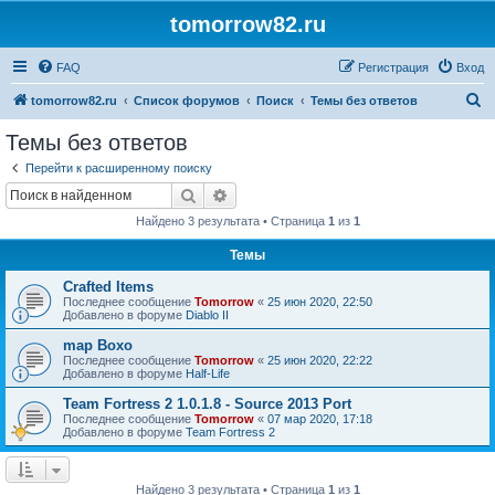
tomorrow82.ru
FAQ
Регистрация
Вход
П
tomorrow82.ru
Список форумов
Поиск
Темы без ответов
о
Темы без ответов
и
Перейти к расширенному поиску
с
Поиск
Расширенный поиск
к
Найдено 3 результата • Страница
1
из
1
Темы
Crafted Items
Последнее сообщение
Tomorrow
«
25 июн 2020, 22:50
Добавлено в форуме
Diablo II
map Boxo
Последнее сообщение
Tomorrow
«
25 июн 2020, 22:22
Добавлено в форуме
Half-Life
Team Fortress 2 1.0.1.8 - Source 2013 Port
Последнее сообщение
Tomorrow
«
07 мар 2020, 17:18
Добавлено в форуме
Team Fortress 2
Найдено 3 результата • Страница
1
из
1