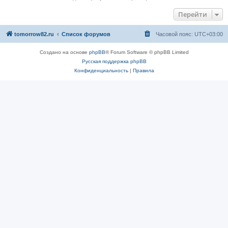
Перейти
tomorrow82.ru
Список форумов
Часовой пояс:
UTC+03:00
Создано на основе
phpBB
® Forum Software © phpBB Limited
Русская поддержка phpBB
Конфиденциальность
|
Правила