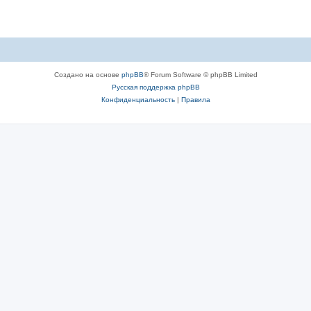
ы
в
т
е
ы
т
ы
Создано на основе
phpBB
® Forum Software © phpBB Limited
Русская поддержка phpBB
Конфиденциальность
|
Правила