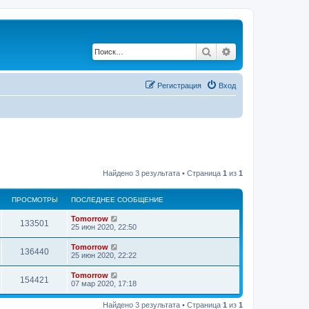
Поиск
Расширенный по
Регистрация
Вход
Найдено 3 результата • Страница
1
из
1
ПРОСМОТРЫ
ПОСЛЕДНЕЕ СООБЩЕНИЕ
П
Tomorrow
П
133501
о
25 июн 2020, 22:50
с
р
л
П
Tomorrow
П
136440
е
о
25 июн 2020, 22:22
о
д
с
н
р
л
П
Tomorrow
с
е
П
154421
е
о
07 мар 2020, 17:18
е
о
д
с
с
м
н
р
л
о
с
е
Найдено 3 результата • Страница
1
из
1
е
о