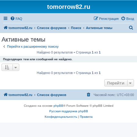
tomorrow82.ru
FAQ
Регистрация
Вход
П
tomorrow82.ru
Список форумов
Поиск
Активные темы
о
Активные темы
и
Перейти к расширенному поиску
с
Найдено 0 результатов • Страница
1
из
1
к
Подходящих тем или сообщений не найдено.
Найдено 0 результатов • Страница
1
из
1
Перейти
tomorrow82.ru
Список форумов
Часовой пояс:
UTC+03:00
Создано на основе
phpBB
® Forum Software © phpBB Limited
Русская поддержка phpBB
Конфиденциальность
|
Правила