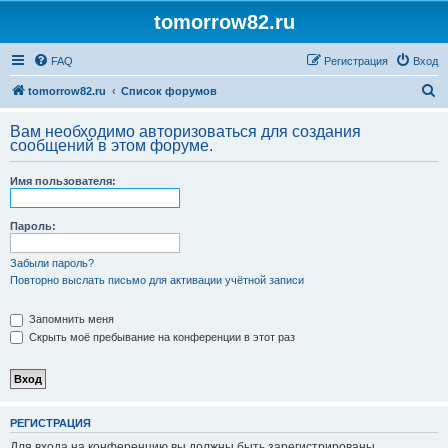
tomorrow82.ru
FAQ
Регистрация
Вход
П
tomorrow82.ru
Список форумов
о
Вам необходимо авторизоваться для создания
и
сообщений в этом форуме.
с
Имя пользователя:
к
Пароль:
Забыли пароль?
Повторно выслать письмо для активации учётной записи
Запомнить меня
Скрыть моё пребывание на конференции в этот раз
РЕГИСТРАЦИЯ
Для входа на конференцию вы должны быть зарегистрированы.