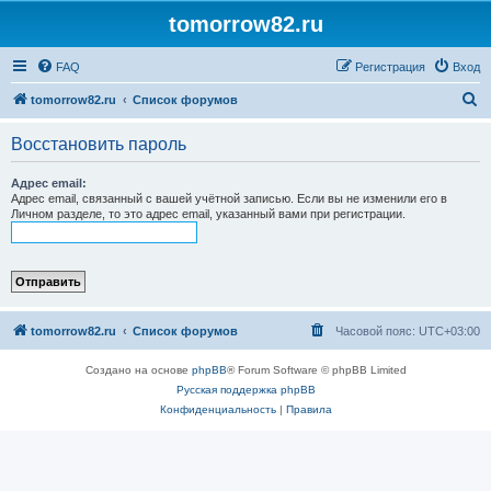
tomorrow82.ru
FAQ
Регистрация
Вход
П
tomorrow82.ru
Список форумов
о
Восстановить пароль
и
с
Адрес email:
Адрес email, связанный с вашей учётной записью. Если вы не изменили его в
к
Личном разделе, то это адрес email, указанный вами при регистрации.
tomorrow82.ru
Список форумов
Часовой пояс:
UTC+03:00
Создано на основе
phpBB
® Forum Software © phpBB Limited
Русская поддержка phpBB
Конфиденциальность
|
Правила