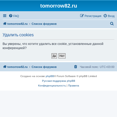
tomorrow82.ru
FAQ
Регистрация
Вход
П
tomorrow82.ru
Список форумов
о
Удалить cookies
и
с
Вы уверены, что хотите удалить все cookie, установленные данной
конференцией?
к
tomorrow82.ru
Список форумов
Часовой пояс:
UTC+03:00
Создано на основе
phpBB
® Forum Software © phpBB Limited
Русская поддержка phpBB
Конфиденциальность
|
Правила