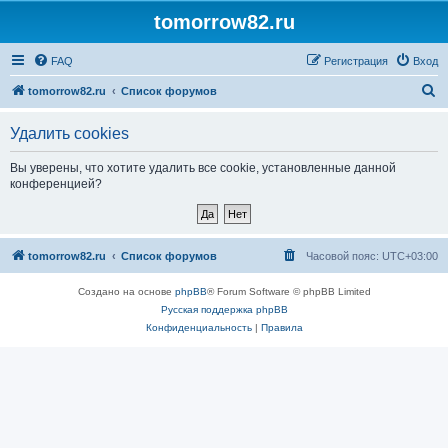
tomorrow82.ru
FAQ
Регистрация
Вход
П
tomorrow82.ru
Список форумов
о
Удалить cookies
и
с
Вы уверены, что хотите удалить все cookie, установленные данной
конференцией?
к
tomorrow82.ru
Список форумов
Часовой пояс:
UTC+03:00
Создано на основе
phpBB
® Forum Software © phpBB Limited
Русская поддержка phpBB
Конфиденциальность
|
Правила