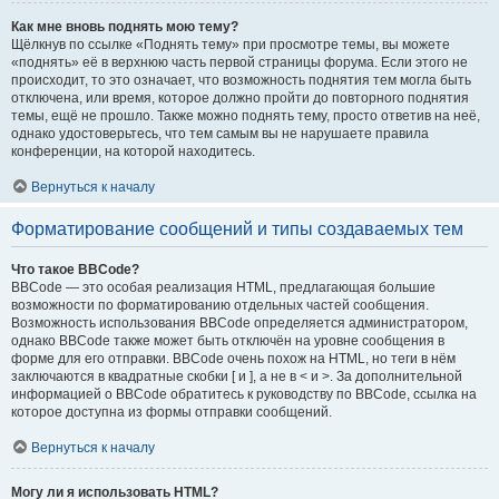
Как мне вновь поднять мою тему?
Щёлкнув по ссылке «Поднять тему» при просмотре темы, вы можете
«поднять» её в верхнюю часть первой страницы форума. Если этого не
происходит, то это означает, что возможность поднятия тем могла быть
отключена, или время, которое должно пройти до повторного поднятия
темы, ещё не прошло. Также можно поднять тему, просто ответив на неё,
однако удостоверьтесь, что тем самым вы не нарушаете правила
конференции, на которой находитесь.
Вернуться к началу
Форматирование сообщений и типы создаваемых тем
Что такое BBCode?
BBCode — это особая реализация HTML, предлагающая большие
возможности по форматированию отдельных частей сообщения.
Возможность использования BBCode определяется администратором,
однако BBCode также может быть отключён на уровне сообщения в
форме для его отправки. BBCode очень похож на HTML, но теги в нём
заключаются в квадратные скобки [ и ], а не в < и >. За дополнительной
информацией о BBCode обратитесь к руководству по BBCode, ссылка на
которое доступна из формы отправки сообщений.
Вернуться к началу
Могу ли я использовать HTML?