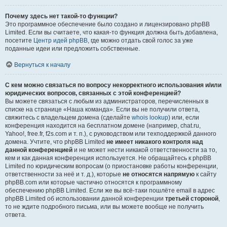
Почему здесь нет такой-то функции?
Это программное обеспечение было создано и лицензировано phpBB
Limited. Если вы считаете, что какая-то функция должна быть добавлена,
посетите
Центр идей phpBB
, где можно отдать свой голос за уже
поданные идеи или предложить собственные.
Вернуться к началу
С кем можно связаться по вопросу некорректного использования и/или
юридических вопросов, связанных с этой конференцией?
Вы можете связаться с любым из администраторов, перечисленных в
списке на странице «Наша команда». Если вы не получили ответа,
свяжитесь с владельцем домена (сделайте
whois lookup
) или, если
конференция находится на бесплатном домене (например, chat.ru,
Yahoo!, free.fr, f2s.com и т. п.), с руководством или техподдержкой данного
домена. Учтите, что phpBB Limited
не имеет никакого контроля над
данной конференцией
и не может нести никакой ответственности за то,
кем и как данная конференция используется. Не обращайтесь к phpBB
Limited по юридическим вопросам (о приостановке работы конференции,
ответственности за неё и т. д.), которые
не относятся напрямую
к сайту
phpBB.com или которые частично относятся к программному
обеспечению phpBB Limited. Если же вы всё-таки пошлёте email в адрес
phpBB Limited об использовании данной конференции
третьей стороной
,
то не ждите подробного письма, или вы можете вообще не получить
ответа.