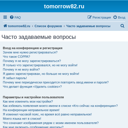
tomorrow82.ru
FAQ
Регистрация
Вход
П
tomorrow82.ru
Список форумов
Часто задаваемые вопросы
о
Часто задаваемые вопросы
и
с
Вход на конференцию и регистрация
Зачем мне нужно регистрироваться?
к
Что такое COPPA?
Почему я не могу зарегистрироваться?
Я только что зарегистрировался, но не могу войти!
Почему я не могу войти?
Я давно зарегистрирован, но больше не могу войти!
Я забыл пароль!
Почему мне периодически приходится повторять ввод имени и пароля?
Что делает функция «Удалить cookies»?
Параметры и настройки пользователя
Как мне изменить мои настройки?
Как избежать появления моего имени в списке «Кто сейчас на конференции»?
На конференции неправильное время!
Я изменил часовой пояс, но время всё равно неправильное!
Моего языка нет в списке!
Что означают изображения рядом с моим именем пользователя?
Как мне включить отображение аватары?